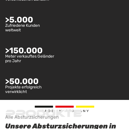
>
5.000
Zufriedene Kunden
weltweit
>
150.000
Meter verkauftes Geländer
pro Jahr
>
50.000
Projekte erfolgreich
verwirklicht
Produkte
Alle Absturzsicherungen
Unsere Absturzsicherungen in