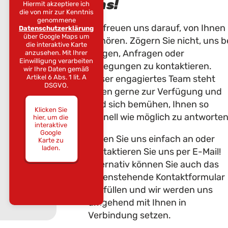
uns!
Hiermit akzeptiere ich
die von mir zur Kenntnis
genommene
Wir freuen uns darauf, von Ihnen
Datenschutzerklärung
über Google Maps um
zu hören. Zögern Sie nicht, uns b
die interaktive Karte
Fragen, Anfragen oder
anzusehen. Mit Ihrer
Einwilligung verarbeiten
Anregungen zu kontaktieren.
wir Ihre Daten gemäß
Artikel 6 Abs. 1 lit. A
Unser engagiertes Team steht
DSGVO.
Ihnen gerne zur Verfügung und
wird sich bemühen, Ihnen so
Klicken Sie
schnell wie möglich zu antworten
hier, um die
interaktive
Google
Rufen Sie uns einfach an oder
Karte zu
laden.
kontaktieren Sie uns per E-Mail!
Alternativ können Sie auch das
untenstehende Kontaktformular
ausfüllen und wir werden uns
umgehend mit Ihnen in
Verbindung setzen.