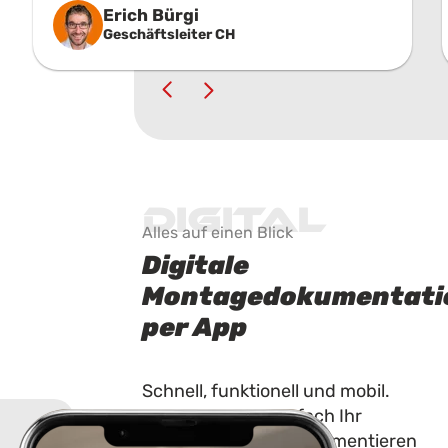
Erich Bürgi
Unternehmen an der Hand zu haben,
Geschäftsleiter CH
das nicht nur Qualität liefert, sondern
sich auch wirklich um die Bedürfnisse
seiner Kunden kümmert.
Digital
Alles auf einen Blick
Digitale
Montagedokumentati
per App
Schnell, funktionell und mobil.
Legen Sie ganz einfach Ihr
Bauvorhaben an. Dokumentieren