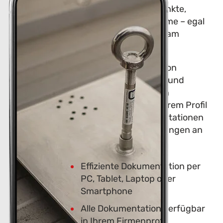
Sie unsere Anschlagpunkte,
Geländer und Seilsysteme – egal
ob am PC, Laptop oder am
Smartphone.
Vorbei sind die Zeiten von
unnötigem Papierkram und
versehentlich verlegten
Dokumentationen. In Ihrem Profil
finden Sie alle Dokumentationen
unserer Absturzsicherungen an
einem Ort.
Effiziente Dokumentation per
PC, Tablet, Laptop oder
Smartphone
Alle Dokumentation verfügbar
in Ihrem Firmenprofil