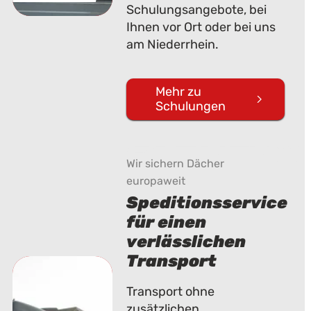
Schulungsangebote, bei
Ihnen vor Ort oder bei uns
am Niederrhein.
Mehr zu
Schulungen
Spedition
Wir sichern Dächer
europaweit
Speditionsservice
für einen
verlässlichen
Transport
Transport ohne
zusätzlichen