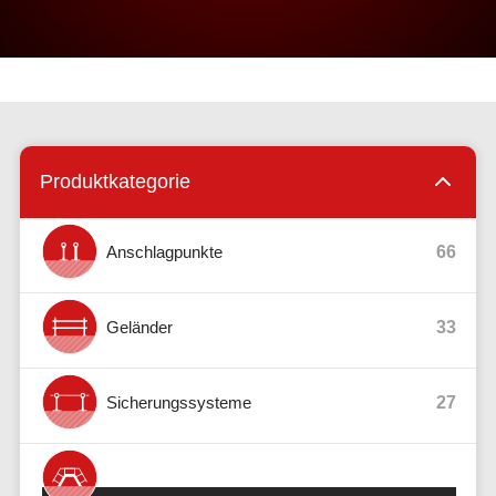
Produktkategorie
Anschlagpunkte
66
Geländer
33
Sicherungssysteme
27
Steigtechnik
36