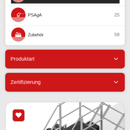
PSAgA
25
Zubehör
59
Produktart
Zertifizierung