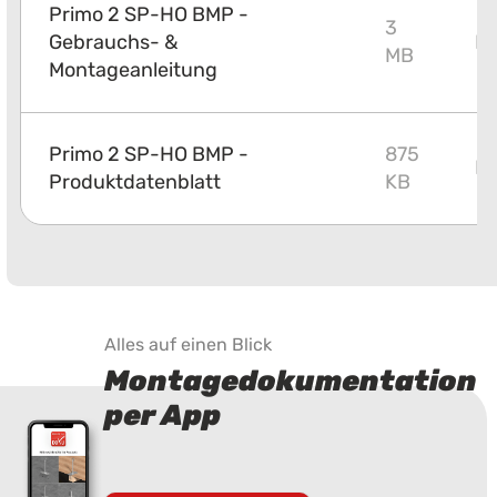
Primo 2 SP-HO BMP -
3
Gebrauchs- &
P
MB
Montageanleitung
Primo 2 SP-HO BMP -
875
P
Produktdatenblatt
KB
Alles auf einen Blick
Montagedokumentation
per App