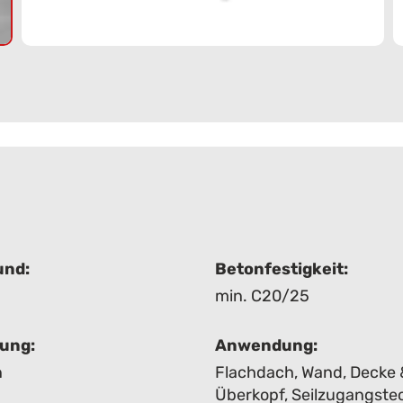
und:
Betonfestigkeit:
min. C20/25
gung:
Anwendung:
n
Flachdach
,
Wand, Decke 
Überkopf
,
Seilzugangste