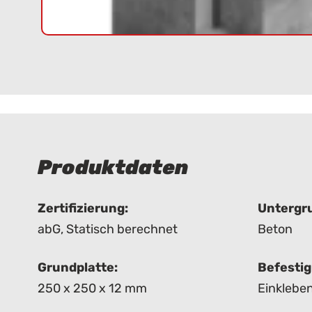
Produktdaten
Zertifizierung:
Untergr
abG
,
Statisch berechnet
Beton
Grundplatte:
Befesti
250 x 250 x 12 mm
Einklebe