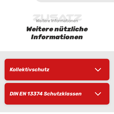
Zusatz
Weitere Informationen
Weitere nützliche
Informationen
Kollektivschutz
DIN EN 13374 Schutzklassen