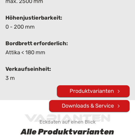
max. 2500 mm
Höhenjustierbarkeit:
0 - 200 mm
Bordbrett erforderlich:
Attika < 180 mm
Verkaufseinheit:
3 m
Produktvarianten
Downloads & Service
Varianten
Eckdaten auf einen Blick
Alle Produktvarianten