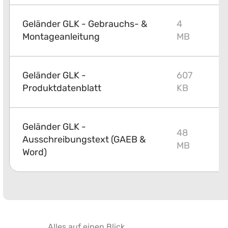
Geländer GLK - Gebrauchs- &
4
P
Montageanleitung
MB
Geländer GLK -
607
P
Produktdatenblatt
KB
Geländer GLK -
48
Ausschreibungstext (GAEB &
Z
MB
Word)
Alles auf einen Blick