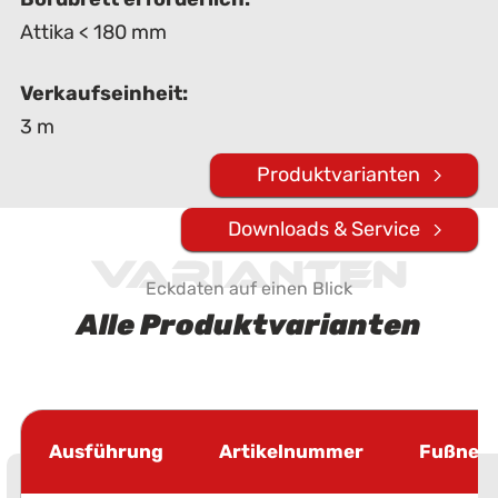
Attika < 180 mm
Verkaufseinheit:
3 m
Produktvarianten
Downloads & Service
Varianten
Eckdaten auf einen Blick
Alle Produktvarianten
Ausführung
Artikelnummer
Fußnei