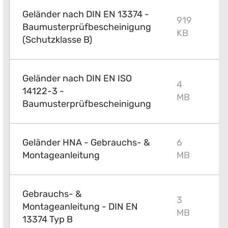
Geländer nach DIN EN 13374 -
919
Baumusterprüfbescheinigung
P
KB
(Schutzklasse B)
Geländer nach DIN EN ISO
4
14122-3 -
P
MB
Baumusterprüfbescheinigung
Geländer HNA - Gebrauchs- &
6
P
Montageanleitung
MB
Gebrauchs- &
3
Montageanleitung - DIN EN
P
MB
13374 Typ B