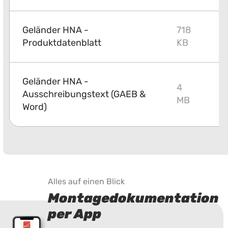
Geländer HNA -
718
P
Produktdatenblatt
KB
Geländer HNA -
4
Ausschreibungstext (GAEB &
Z
MB
Word)
Alles auf einen Blick
Montagedokumentation
per App