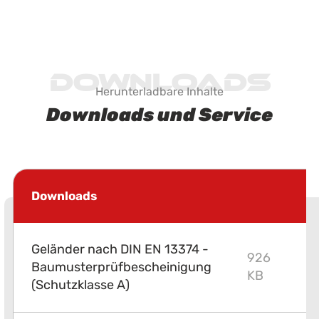
Downloads
Herunterladbare Inhalte
Downloads und Service
Downloads
Geländer nach DIN EN 13374 -
926
Baumusterprüfbescheinigung
P
KB
(Schutzklasse A)