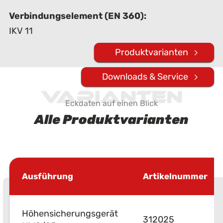
Verbindungselement (EN 360):
IKV 11
Produktvarianten
Downloads & Service
Varianten
Eckdaten auf einen Blick
Alle Produktvarianten
Ausführung
Artikelnummer
Höhensicherungsgerät
312025