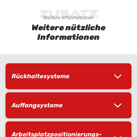
Zusatz
Weitere Informationen
Weitere nützliche
Informationen
Rückhaltesysteme
Auffangsysteme
Arbeitsplatz­positionierungs­