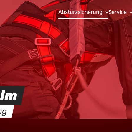
Absturzsicherung
Service
elm
ng