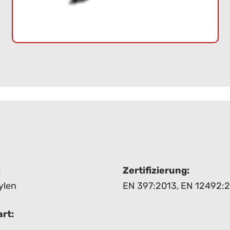
:
Zertifizierung:
ylen
EN 397:2013
,
EN 12492:
rt: