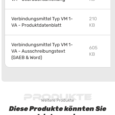
Verbindungsmittel Typ VM 1-
210
P
VA - Produktdatenblatt
KB
Verbindungsmittel Typ VM 1-
605
VA - Ausschreibungstext
Z
KB
(GAEB & Word)
Produkte
Weitere Produkte
Diese Produkte könnten Sie