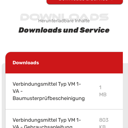
Downloads
Herunterladbare Inhalte
Downloads und Service
Downloads
Verbindungsmittel Typ VM 1-
1
VA -
P
MB
Baumusterprüfbescheinigung
Verbindungsmittel Typ VM 1-
803
P
VA - Gebrauchsanleitung
KB