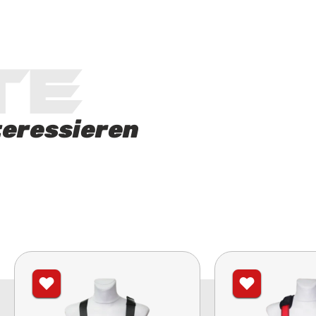
te
teressieren