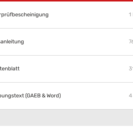
rprüfbescheinigung
1
sanleitung
7
tenblatt
3
ibungstext (GAEB & Word)
4