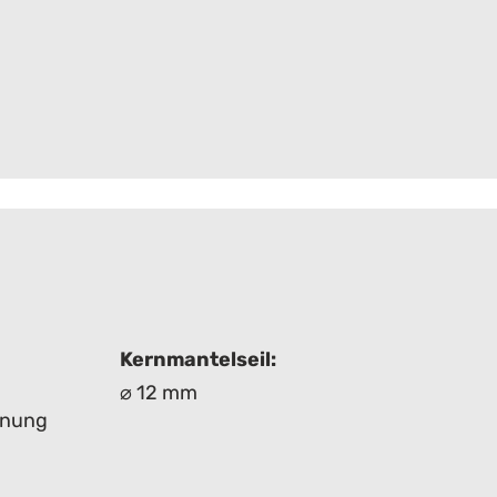
Kernmantelseil:
⌀ 12 mm
hnung